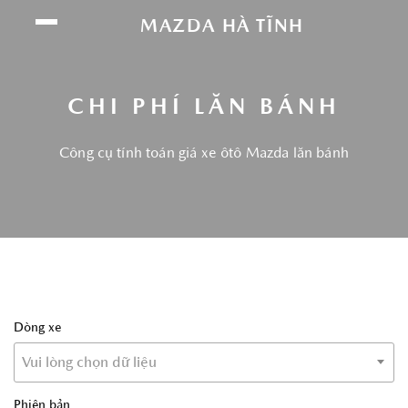
Chúng tôi sử dụng cookie để nâng cao trải
MAZDA HÀ TĨNH
nghiệm của bạn. Bằng cách tiếp tục truy cập
trang web này, bạn đồng ý với việc sử dụng
cookie của chúng tôi.
Click vào đây để xem
CHI PHÍ LĂN BÁNH
thông tin chi tiết.
Công cụ tính toán giá xe ôtô Mazda lăn bánh
ĐỒNG Ý
Dòng xe
Vui lòng chọn dữ liệu
Phiên bản