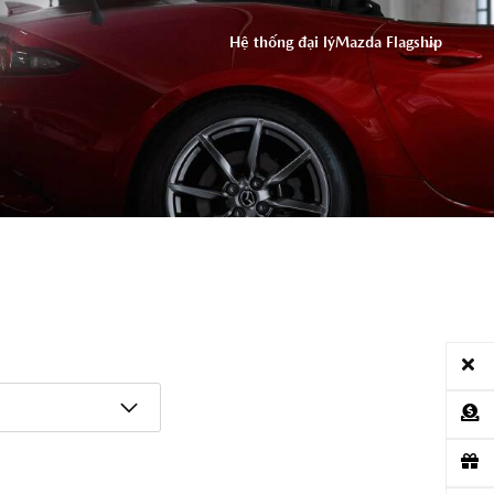
ĐỒNG Ý
Hệ thống đại lý
Mazda Flagship
ỨNG DỤNG THACO AUTO SERVICES