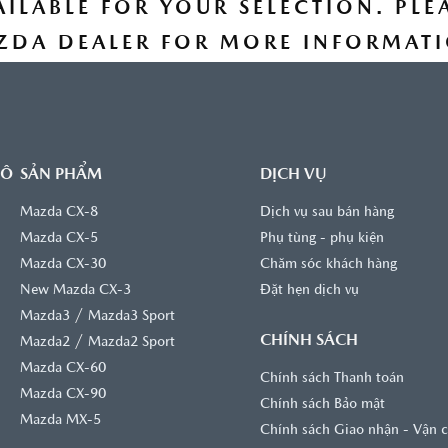
AILABLE FOR YOUR SELECTION. PL
ZDA DEALER FOR MORE INFORMATI
TÌM HIỂU THÊM
 Ô
SẢN PHẨM
DỊCH VỤ
Mazda CX-8
Dịch vụ sau bán hàng
Mazda CX-5
Phụ tùng - phụ kiện
Mazda CX-30
Chăm sóc khách hàng
New Mazda CX-3
Đặt hẹn dịch vụ
/
Mazda3
Mazda3 Sport
CHÍNH SÁCH
/
Mazda2
Mazda2 Sport
Mazda CX-60
Chính sách Thanh toán
Mazda CX-90
Chính sách Bảo mật
Mazda MX-5
Chính sách Giao nhận - Vận 