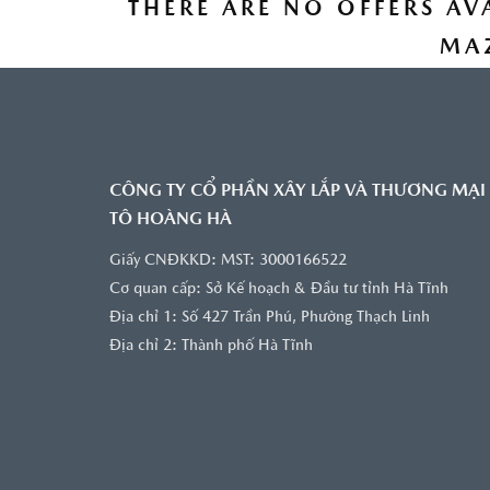
THERE ARE NO OFFERS AV
MA
ĐẶT LỊCH HẸN
CÔNG TY CỔ PHẦN XÂY LẮP VÀ THƯƠNG MẠI
TÔ HOÀNG HÀ
Giấy CNĐKKD: MST: 3000166522
Cơ quan cấp: Sở Kế hoạch & Đầu tư tỉnh Hà Tĩnh
Địa chỉ 1: Số 427 Trần Phú, Phường Thạch Linh
Địa chỉ 2: Thành phố Hà Tĩnh