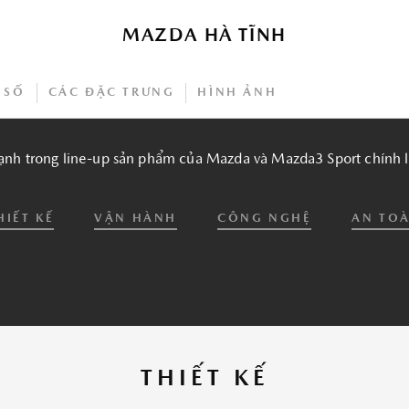
 để nâng cao trải nghiệm của bạn. Bằng cách tiếp tục
bạn đồng ý với việc sử dụng cookie của chúng tôi.
Click
MAZDA HÀ TĨNH
chi tiết.
 SỐ
CÁC ĐẶC TRƯNG
HÌNH ẢNH
ÁC ĐẶC TRƯNG CỦA MAZDA3 SPO
HẬU MÃI
nh trong line-up sản phẩm của Mazda và Mazda3 Sport chính là
Bảo hành
Chăm sóc khách hàng
HIẾT KẾ
VẬN HÀNH
CÔNG NGHỆ
AN TO
THIẾT KẾ