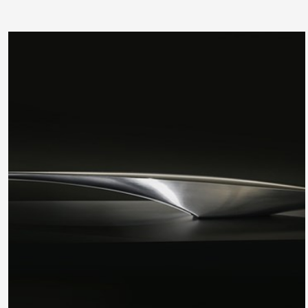
ĐẶT LỊCH HẸN