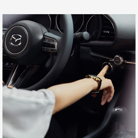
TÌM HIỂU THÊM