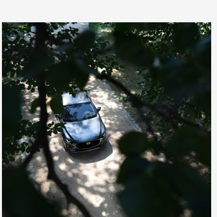
THACO AUTO Services tích hợp những tính năng nổi bật như Quản
lý xe và cung cấp thông tin hướng dẫn sử dụng xe, Đặt hẹn dịch vụ
tại đại lý mình yêu thích, Cập nhật thông tin sự kiện, ưu đãi mới
nhất từ Mazda Việt Nam.
TẢI ỨNG DỤNG