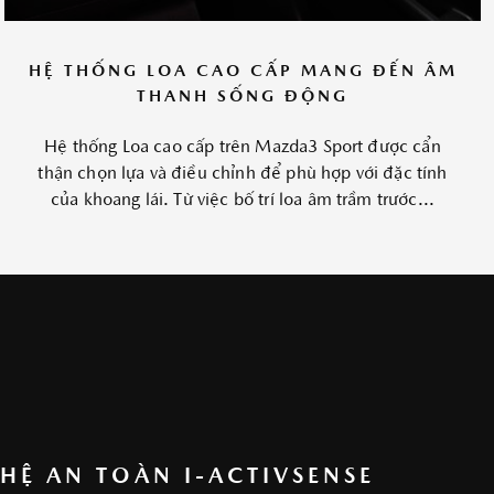
HỆ THỐNG LOA CAO CẤP MANG ĐẾN ÂM
THANH SỐNG ĐỘNG
Hệ thống Loa cao cấp trên Mazda3 Sport được cẩn
thận chọn lựa và điều chỉnh để phù hợp với đặc tính
của khoang lái. Từ việc bố trí loa âm trầm trước...
HỆ AN TOÀN I-ACTIVSENSE