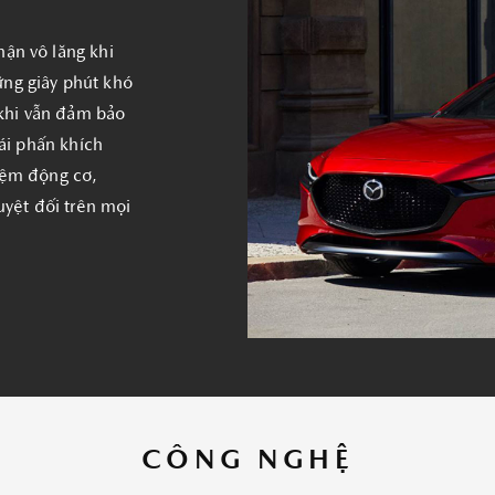
ận vô lăng khi
ng giây phút khó
khi vẫn đảm bảo
lái phấn khích
iệm động cơ,
uyệt đối trên mọi
CÔNG NGHỆ