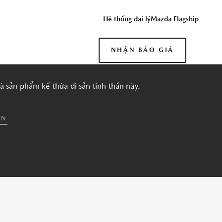
ĐỒNG Ý
Hệ thống đại lý
Mazda Flagship
NHẬN BÁO GIÁ
RT
ỨNG DỤNG THACO AUTO SERVICES
 sản phẩm kế thừa di sản tinh thần này.
ÀN